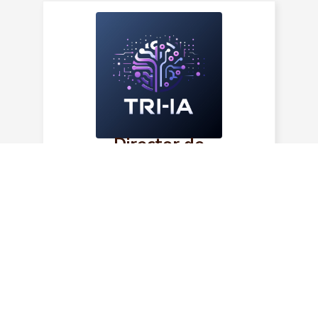
Director de
operaciones
Descripción del Cargo
Buscamos un
Director de
Operaciones
altamente calificado
para unirse a nuestro equipo en
Bogotá, D.C. Este rol es crucial para
la gestión eficiente de nuestras
operaciones y el cumplimi...